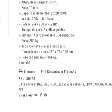
– Altura de la cámara: 19 cm.
– Sello: 10 mm.
– Capacidad de bomba: 2 x 20 m3/h.
– Voltaje: 220v – trifásica.
– Potencia: 4 x 750 w – 2 HP.
– Tiempo de ciclo: 5 a 45 segundos.
– Material: Acero inoxidable 304 antiácido.
– Peso: 284 kg.
– Tapa: Cóncava – acero inoxidable.
– Dimensiones de caja: 160 x 75 x 120 cm.
– Peso con empaque: 314 kg.
item: dal
Imprimir
Recomendar Producto
SKU:
90063
Categories:
DAL
,
DZQ-600
,
Empacadora al vacio
,
EMPACADORA AL VA
PERU
Share on: