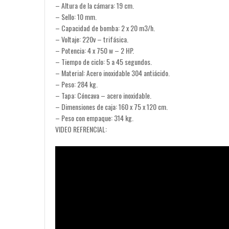
– Altura de la cámara: 19 cm.
– Sello: 10 mm.
– Capacidad de bomba: 2 x 20 m3/h.
– Voltaje: 220v – trifásica.
– Potencia: 4 x 750 w – 2 HP.
– Tiempo de ciclo: 5 a 45 segundos.
– Material: Acero inoxidable 304 antiácido.
– Peso: 284 kg.
– Tapa: Cóncava – acero inoxidable.
– Dimensiones de caja: 160 x 75 x 120 cm.
– Peso con empaque: 314 kg.
VIDEO REFRENCIAL: