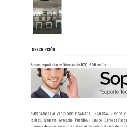
DESCRIPCIÓN
Somos Importadores Directos de
DZQ-600
en Peru
EMPACADORA AL VACIO DOBLE CAMARA – > MARCA: -> MODELO: DZQ-60
iquitos, Huancayo , Ayacucho , Pucallpa, Huanuco , Cerro de Pas
maquina de vacio, envasadora al vacioEnvasadora al vacío de do