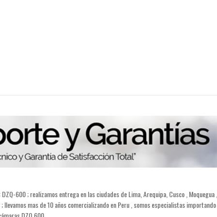
0 ; realizamos entrega en las ciudades de Lima, Arequipa, Cusco , Moquegua , Tacna
co ; llevamos mas de 10 años comercializando en Peru , somos especialistas importand
s cámaras DZQ 600