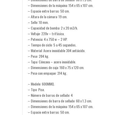
– Dimensiones de la máquina: 154 x 65 x 107 cm.
– Espacio entre barras: 50 cm.
– Altura de la cámara: 19 cm.
– Sello: 10 mm.
– Capacidad de bomba: 2 x 20 m3/h.
– Voltaje: 220v – trifásica.
– Potencia: 4 x 750 w – 2 HP.
– Tiempo de ciclo: 5 a 45 segundos.
– Material: Acero inoxidable 304 antiácido.
– Peso: 284 kg.
– Tapa: Cóncava – acero inoxidable.
– Dimensiones de caja: 160 x 75 x 120 cm.
– Peso con empaque: 314 kg.
– Modelo: 600MMQ.
– Tipo: Piso.
– Número de barras de sellado: 4
– Dimensiones de barra de sellado: 60 x 1.3 cm.
– Dimensiones de la máquina: 154 x 65 x 107 cm.
– Espacio entre barras: 50 cm.