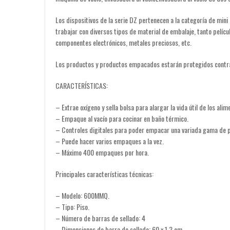
Los dispositivos de la serie DZ pertenecen a la categoría de min
trabajar con diversos tipos de material de embalaje, tanto pelíc
componentes electrónicos, metales preciosos, etc.
Los productos y productos empacados estarán protegidos contra l
CARACTERÍSTICAS:
– Extrae oxígeno y sella bolsa para alargar la vida útil de los alim
– Empaque al vacío para cocinar en baño térmico.
– Controles digitales para poder empacar una variada gama de p
– Puede hacer varios empaques a la vez.
– Máximo 400 empaques por hora.
Principales características técnicas:
– Modelo: 600MMQ.
– Tipo: Piso.
– Número de barras de sellado: 4
– Dimensiones de barra de sellado: 60 x 1.3 cm.