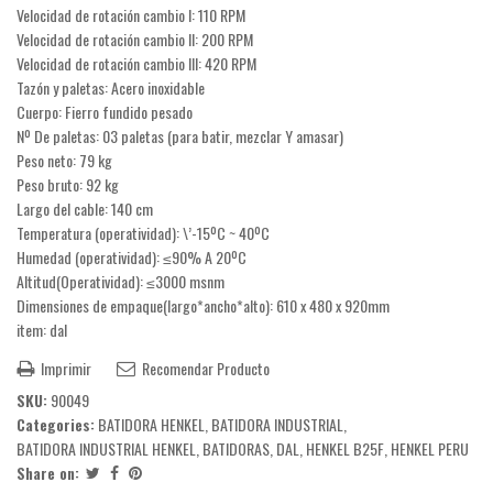
Velocidad de rotación cambio I: 110 RPM
Velocidad de rotación cambio II: 200 RPM
Velocidad de rotación cambio III: 420 RPM
Tazón y paletas: Acero inoxidable
Cuerpo: Fierro fundido pesado
Nº De paletas: 03 paletas (para batir, mezclar Y amasar)
Peso neto: 79 kg
Peso bruto: 92 kg
Largo del cable: 140 cm
Temperatura (operatividad): \’-15ºC ~ 40ºC
Humedad (operatividad): ≤90% A 20ºC
Altitud(Operatividad): ≤3000 msnm
Dimensiones de empaque(largo*ancho*alto): 610 x 480 x 920mm
item: dal
Imprimir
Recomendar Producto
SKU:
90049
Categories:
BATIDORA HENKEL
,
BATIDORA INDUSTRIAL
,
BATIDORA INDUSTRIAL HENKEL
,
BATIDORAS
,
DAL
,
HENKEL B25F
,
HENKEL PERU
Share on: