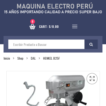
0
CART:
S/
0.00
Inicio
Shop
DAL
HENKEL B25F