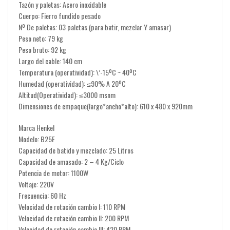
Tazón y paletas: Acero inoxidable
Cuerpo: Fierro fundido pesado
Nº De paletas: 03 paletas (para batir, mezclar Y amasar)
Peso neto: 79 kg
Peso bruto: 92 kg
Largo del cable: 140 cm
Temperatura (operatividad): \’-15ºC ~ 40ºC
Humedad (operatividad): ≤90% A 20ºC
Altitud(Operatividad): ≤3000 msnm
Dimensiones de empaque(largo*ancho*alto): 610 x 480 x 920mm
Marca Henkel
Modelo: B25F
Capacidad de batido y mezclado: 25 Litros
Capacidad de amasado: 2 – 4 Kg/Ciclo
Potencia de motor: 1100W
Voltaje: 220V
Frecuencia: 60 Hz
Velocidad de rotación cambio I: 110 RPM
Velocidad de rotación cambio II: 200 RPM
Velocidad de rotación cambio III: 420 RPM