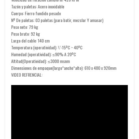
Tazón y paletas: Acero inoxidable
Cuerpo: Fierro fundido pesado
Nº De paletas: 03 paletas (para batir, mezclar Y amasar)
Peso neto: 79 kg
Peso bruto: 92 kg
Largo del cable: 140 cm
Temperatura (operatividad): \’-15ºC ~ 40ºC
Humedad (operatividad): ≤90% A 20ºC
Altitud(Operatividad): ≤3000 msnm
Dimensiones de empaque(largo*ancho*alto): 610 x 480 x 920mm
VIDEO REFRENCIAL: