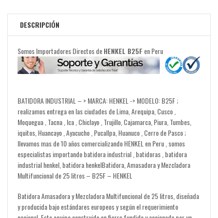
DESCRIPCIÓN
Somos Importadores Directos de
HENKEL B25F
en Peru
BATIDORA INDUSTRIAL – > MARCA: HENKEL -> MODELO: B25F ;
realizamos entrega en las ciudades de Lima, Arequipa, Cusco ,
Moquegua , Tacna , Ica , Chiclayo , Trujillo, Cajamarca, Piura, Tumbes,
iquitos, Huancayo , Ayacucho , Pucallpa, Huanuco , Cerro de Pasco ;
llevamos mas de 10 años comercializando HENKEL en Peru , somos
especialistas importando batidora industrial , batidoras , batidora
industrial henkel, batidora henkelBatidora, Amasadora y Mezcladora
Multifuncional de 25 litros – B25F – HENKEL
Batidora Amasadora y Mezcladora Multifuncional de 25 litros, diseñada
y producida bajo estándares europeos y según el requerimiento
nacional. Este equipo construido en fierro fundido y accionado por un