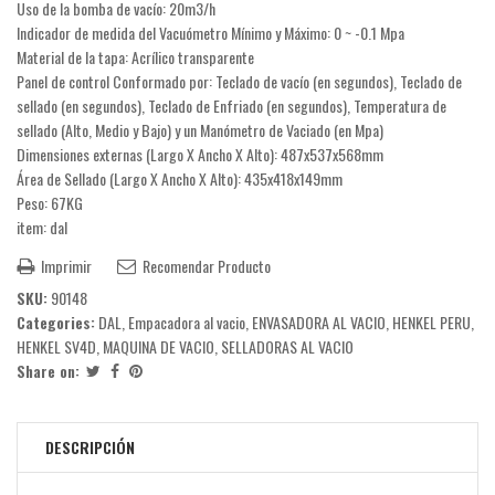
Uso de la bomba de vacío: 20m3/h
Indicador de medida del Vacuómetro Mínimo y Máximo: 0 ~ -0.1 Mpa
Material de la tapa: Acrílico transparente
Panel de control Conformado por: Teclado de vacío (en segundos), Teclado de
sellado (en segundos), Teclado de Enfriado (en segundos), Temperatura de
sellado (Alto, Medio y Bajo) y un Manómetro de Vaciado (en Mpa)
Dimensiones externas (Largo X Ancho X Alto): 487x537x568mm
Área de Sellado (Largo X Ancho X Alto): 435x418x149mm
Peso: 67KG
item: dal
Imprimir
Recomendar Producto
SKU:
90148
Categories:
DAL
,
Empacadora al vacio
,
ENVASADORA AL VACIO
,
HENKEL PERU
,
HENKEL SV4D
,
MAQUINA DE VACIO
,
SELLADORAS AL VACIO
Share on:
DESCRIPCIÓN