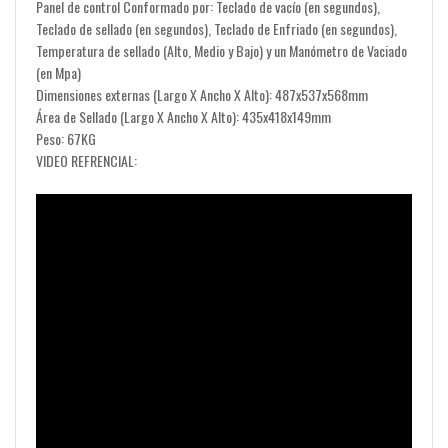
Panel de control Conformado por: Teclado de vacío (en segundos),
Teclado de sellado (en segundos), Teclado de Enfriado (en segundos),
Temperatura de sellado (Alto, Medio y Bajo) y un Manómetro de Vaciado
(en Mpa)
Dimensiones externas (Largo X Ancho X Alto): 487x537x568mm
Área de Sellado (Largo X Ancho X Alto): 435x418x149mm
Peso: 67KG
VIDEO REFRENCIAL: