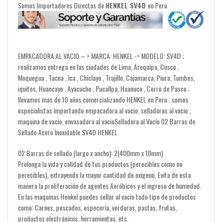
Somos Importadores Directos de
HENKEL SV4D
en Peru
EMPACADORA AL VACIO – > MARCA: HENKEL -> MODELO: SV4D ;
realizamos entrega en las ciudades de Lima, Arequipa, Cusco ,
Moquegua , Tacna , Ica , Chiclayo , Trujillo, Cajamarca, Piura, Tumbes,
iquitos, Huancayo , Ayacucho , Pucallpa, Huanuco , Cerro de Pasco ;
llevamos mas de 10 años comercializando HENKEL en Peru , somos
especialistas importando empacadora al vacio, selladoras al vacio ,
maquina de vacio, envasadora al vacioSelladora al Vacío 02 Barras de
Sellado Acero Inoxidable SV4D HENKEL
02 Barras de sellado (largo x ancho): 2(400mm x 10mm)
Prolonga la vida y calidad de tus productos (perecibles como no
perecibles), extrayendo la mayor cantidad de oxígeno. Evita de esta
manera la proliferación de agentes Aeróbicos y el ingreso de humedad.
En las maquinas Henkel puedes sellar al vacío todo tipo de productos
como: Carnes, pescados, especería, verduras, pastas, frutas,
productos electrónicos, herramientas, etc.