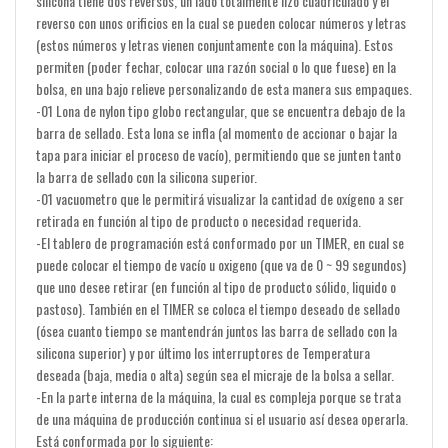
silicona tiene dos reversos, un lado totalmente lizo cuadriculado y el
reverso con unos orificios en la cual se pueden colocar números y letras
(estos números y letras vienen conjuntamente con la máquina). Estos
permiten (poder fechar, colocar una razón social o lo que fuese) en la
bolsa, en una bajo relieve personalizando de esta manera sus empaques.
-01 Lona de nylon tipo globo rectangular, que se encuentra debajo de la
barra de sellado. Esta lona se infla (al momento de accionar o bajar la
tapa para iniciar el proceso de vacío), permitiendo que se junten tanto
la barra de sellado con la silicona superior.
-01 vacuometro que le permitirá visualizar la cantidad de oxígeno a ser
retirada en función al tipo de producto o necesidad requerida.
-El tablero de programación está conformado por un TIMER, en cual se
puede colocar el tiempo de vacío u oxigeno (que va de 0 ~ 99 segundos)
que uno desee retirar (en función al tipo de producto sólido, liquido o
pastoso). También en el TIMER se coloca el tiempo deseado de sellado
(ósea cuanto tiempo se mantendrán juntos las barra de sellado con la
silicona superior) y por último los interruptores de Temperatura
deseada (baja, media o alta) según sea el micraje de la bolsa a sellar.
-En la parte interna de la máquina, la cual es compleja porque se trata
de una máquina de producción continua si el usuario así desea operarla.
Está conformada por lo siguiente: