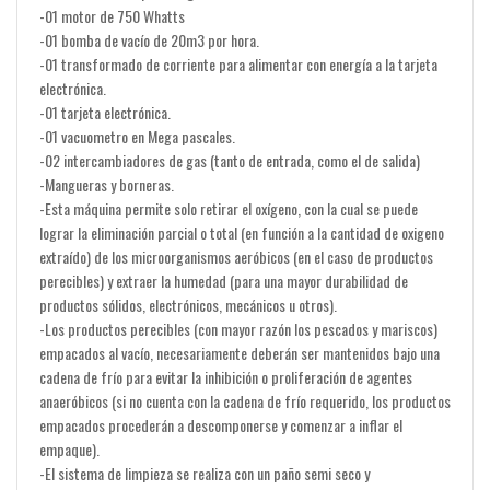
-01 motor de 750 Whatts
-01 bomba de vacío de 20m3 por hora.
-01 transformado de corriente para alimentar con energía a la tarjeta
electrónica.
-01 tarjeta electrónica.
-01 vacuometro en Mega pascales.
-02 intercambiadores de gas (tanto de entrada, como el de salida)
-Mangueras y borneras.
-Esta máquina permite solo retirar el oxígeno, con la cual se puede
lograr la eliminación parcial o total (en función a la cantidad de oxigeno
extraído) de los microorganismos aeróbicos (en el caso de productos
perecibles) y extraer la humedad (para una mayor durabilidad de
productos sólidos, electrónicos, mecánicos u otros).
-Los productos perecibles (con mayor razón los pescados y mariscos)
empacados al vacío, necesariamente deberán ser mantenidos bajo una
cadena de frío para evitar la inhibición o proliferación de agentes
anaeróbicos (si no cuenta con la cadena de frío requerido, los productos
empacados procederán a descomponerse y comenzar a inflar el
empaque).
-El sistema de limpieza se realiza con un paño semi seco y