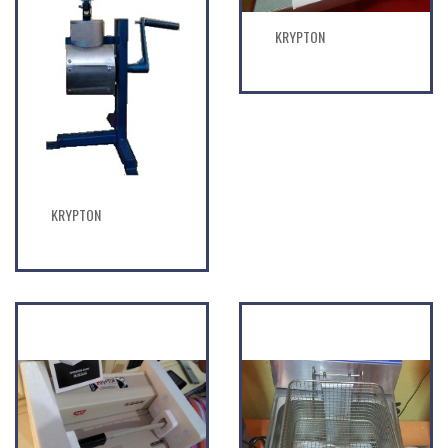
KRYPTON
KRYPTON