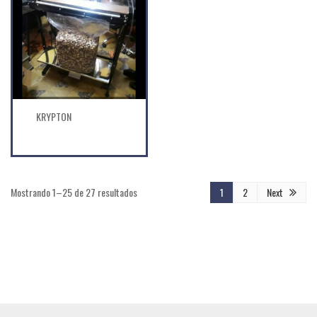
KRYPTON
Mostrando 1–25 de 27 resultados
1
2
Next