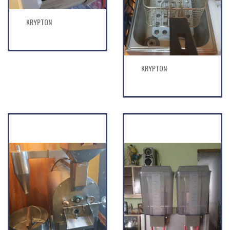
KRYPTON
KRYPTON