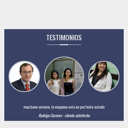
TESTIMONIOS
muy buen servicio, la maquina esta en perfecto estado
Rodrigo Caceres - cliente satisfecho