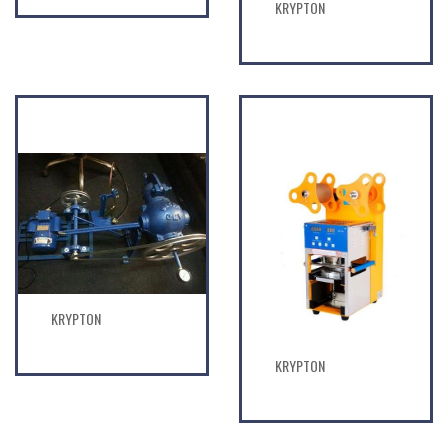
KRYPTON
KRYPTON
KRYPTON