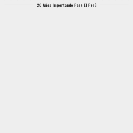
20 Años Importando Para El Perú