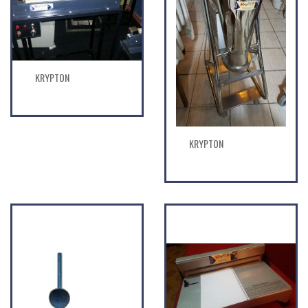
KRYPTON
KRYPTON