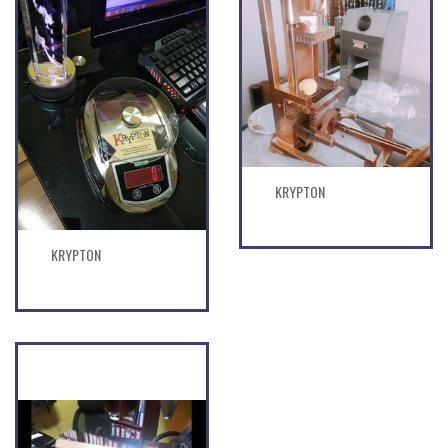
KRYPTON
KRYPTON