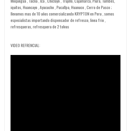
Moquegua , Tacna , Ica , Chiclayo , Trujillo, Cajamarca, Piura, Tumbes,
iquitos, Huancayo , Ayacucho , Pucallpa, Huanuco , Cerro de Pasco ;
llevamos mas de 10 años comercializando KRYPTON en Peru , somos
especialistas importando dispensador de refresco, linea frio ,
refresqueras, refresquera de 2 tolvas
VIDEO REFRENCIAL: